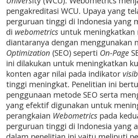
Univers
ity (WCU). Webometrics menj
pengakreditasi WCU. Upaya yang tel
perguruan tinggi di Indonesia yang 
di
webometrics
untuk meningkatkan 
diantaranya dengan menggunakan
Optimization
(SEO) seperti
On-Page
S
ini dilakukan untuk meningkatkan k
konten agar nilai pada indikator
visi
tinggi meningkat. Penelitian ini ber
penggunaan metode SEO serta mengi
yang efektif digunakan untuk meni
perangkaian
Webometrics
pada kedua
perguruan tinggi di Indonesia yang 
dalam penelitian ini yaitu meliputi 