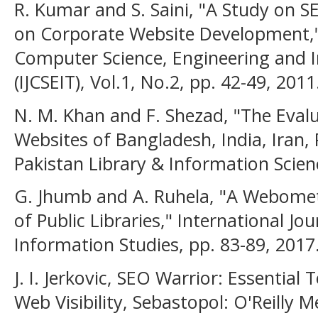
R. Kumar and S. Saini, "A Study on 
on Corporate Website Development," 
Computer Science, Engineering and 
(IJCSEIT), Vol.1, No.2, pp. 42-49, 2011
N. M. Khan and F. Shezad, "The Evalu
Websites of Bangladesh, India, Iran, 
Pakistan Library & Information Scienc
G. Jhumb and A. Ruhela, "A Webomet
of Public Libraries," International Jo
Information Studies, pp. 83-89, 2017
J. I. Jerkovic, SEO Warrior: Essential
Web Visibility, Sebastopol: O'Reilly Me